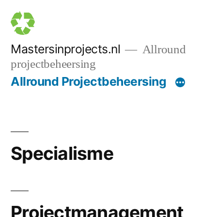
Naar
de
inhoud
Mastersinprojects.nl
Allround
projectbeheersing
springen
Allround Projectbeheersing
Specialisme
Projectmanagement